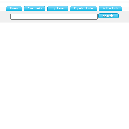
Home
New Links
Top Links
Popular Links
Add a Link