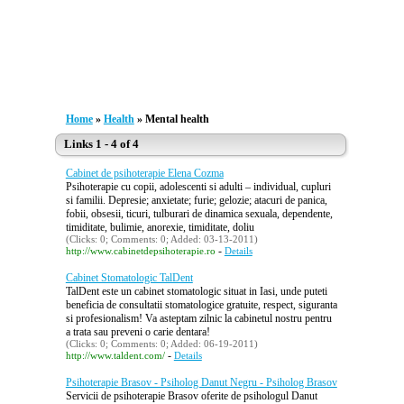
Home
»
Health
» Mental health
Links 1 - 4 of 4
Cabinet de psihoterapie Elena Cozma
Psihoterapie cu copii, adolescenti si adulti – individual, cupluri
si familii. Depresie; anxietate; furie; gelozie; atacuri de panica,
fobii, obsesii, ticuri, tulburari de dinamica sexuala, dependente,
timiditate, bulimie, anorexie, timiditate, doliu
(Clicks: 0; Comments: 0; Added: 03-13-2011)
-
http://www.cabinetdepsihoterapie.ro
Details
Cabinet Stomatologic TalDent
TalDent este un cabinet stomatologic situat in Iasi, unde puteti
beneficia de consultatii stomatologice gratuite, respect, siguranta
si profesionalism! Va asteptam zilnic la cabinetul nostru pentru
a trata sau preveni o carie dentara!
(Clicks: 0; Comments: 0; Added: 06-19-2011)
-
http://www.taldent.com/
Details
Psihoterapie Brasov - Psiholog Danut Negru - Psiholog Brasov
Servicii de psihoterapie Brasov oferite de psihologul Danut