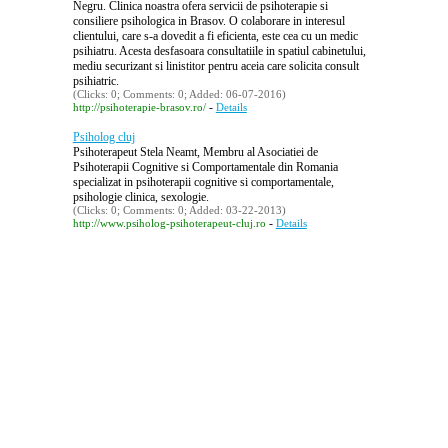
Negru. Clinica noastra ofera servicii de psihoterapie si
consiliere psihologica in Brasov. O colaborare in interesul
clientului, care s-a dovedit a fi eficienta, este cea cu un medic
psihiatru. Acesta desfasoara consultatiile in spatiul cabinetului,
mediu securizant si linistitor pentru aceia care solicita consult
psihiatric.
(Clicks: 0; Comments: 0; Added: 06-07-2016)
-
http://psihoterapie-brasov.ro/
Details
Psiholog cluj
Psihoterapeut Stela Neamt, Membru al Asociatiei de
Psihoterapii Cognitive si Comportamentale din Romania
specializat in psihoterapii cognitive si comportamentale,
psihologie clinica, sexologie.
(Clicks: 0; Comments: 0; Added: 03-22-2013)
-
http://www.psiholog-psihoterapeut-cluj.ro
Details