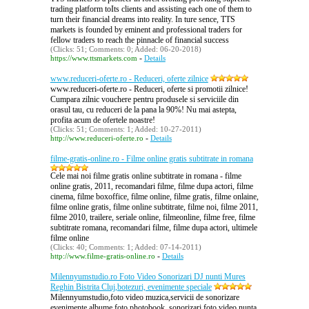
trading platform toIts clients and assisting each one of them to
turn their financial dreams into reality. In ture sence, TTS
markets is founded by eminent and professional traders for
fellow traders to reach the pinnacle of financial success
(Clicks: 51; Comments: 0; Added: 06-20-2018)
-
https://www.ttsmarkets.com
Details
www.reduceri-oferte.ro - Reduceri, oferte zilnice
www.reduceri-oferte.ro - Reduceri, oferte si promotii zilnice!
Cumpara zilnic vouchere pentru produsele si serviciile din
orasul tau, cu reduceri de la pana la 90%! Nu mai astepta,
profita acum de ofertele noastre!
(Clicks: 51; Comments: 1; Added: 10-27-2011)
-
http://www.reduceri-oferte.ro
Details
filme-gratis-online.ro - Filme online gratis subtitrate in romana
Cele mai noi filme gratis online subtitrate in romana - filme
online gratis, 2011, recomandari filme, filme dupa actori, filme
cinema, filme boxoffice, filme online, filme gratis, filme onlaine,
filme online gratis, filme online subtitrate, filme noi, filme 2011,
filme 2010, trailere, seriale online, filmeonline, filme free, filme
subtitrate romana, recomandari filme, filme dupa actori, ultimele
filme online
(Clicks: 40; Comments: 1; Added: 07-14-2011)
-
http://www.filme-gratis-online.ro
Details
Milennyumstudio.ro Foto Video Sonorizari DJ nunti Mures
Reghin Bistrita Cluj,botezuri, evenimente speciale
Milennyumstudio,foto video muzica,servicii de sonorizare
evenimente,albume foto photobook, sonorizari foto video nunta,