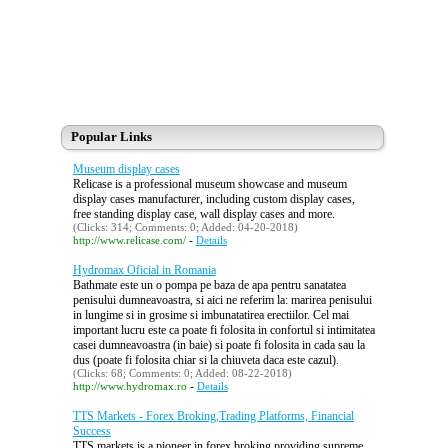
Popular Links
Museum display cases
Relicase is a professional museum showcase and museum
display cases manufacturer, including custom display cases,
free standing display case, wall display cases and more.
(Clicks: 314; Comments: 0; Added: 04-20-2018)
-
http://www.relicase.com/
Details
Hydromax Oficial in Romania
Bathmate este un o pompa pe baza de apa pentru sanatatea
penisului dumneavoastra, si aici ne referim la: marirea penisului
in lungime si in grosime si imbunatatirea erectiilor. Cel mai
important lucru este ca poate fi folosita in confortul si intimitatea
casei dumneavoastra (in baie) si poate fi folosita in cada sau la
dus (poate fi folosita chiar si la chiuveta daca este cazul).
(Clicks: 68; Comments: 0; Added: 08-22-2018)
-
http://www.hydromax.ro
Details
TTS Markets - Forex Broking,Trading Platforms, Financial
Success
TTS markets is a pioneer in forex broking providing supreme