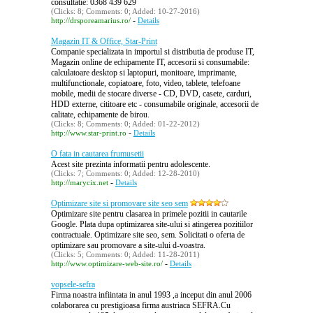
consultatie: 0368 439 629
(Clicks: 8; Comments: 0; Added: 10-27-2016)
-
http://drsporeamarius.ro/
Details
Magazin IT & Office, Star-Print
Companie specializata in importul si distributia de produse IT,
Magazin online de echipamente IT, accesorii si consumabile:
calculatoare desktop si laptopuri, monitoare, imprimante,
multifunctionale, copiatoare, foto, video, tablete, telefoane
mobile, medii de stocare diverse - CD, DVD, casete, carduri,
HDD externe, cititoare etc - consumabile originale, accesorii de
calitate, echipamente de birou.
(Clicks: 8; Comments: 0; Added: 01-22-2012)
-
http://www.star-print.ro
Details
O fata in cautarea frumusetii
Acest site prezinta informatii pentru adolescente.
(Clicks: 7; Comments: 0; Added: 12-28-2010)
-
http://marycix.net
Details
Optimizare site si promovare site seo sem
Optimizare site pentru clasarea in primele pozitii in cautarile
Google. Plata dupa optimizarea site-ului si atingerea pozitiilor
contractuale. Optimizare site seo, sem. Solicitati o oferta de
optimizare sau promovare a site-ului d-voastra.
(Clicks: 5; Comments: 0; Added: 11-28-2011)
-
http://www.optimizare-web-site.ro/
Details
vopsele-sefra
Firma noastra infiintata in anul 1993 ,a inceput din anul 2006
colaborarea cu prestigioasa firma austriaca SEFRA.Cu