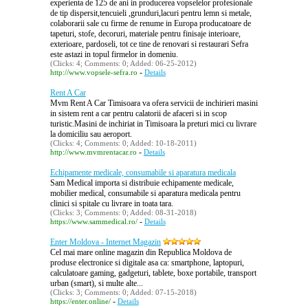
experienta de 125 de ani in producerea vopselelor profesionale
de tip dispersit,tencuieli ,grunduri,lacuri pentru lemn si metale,
colaborarii sale cu firme de renume in Europa producatoare de
tapeturi, stofe, decoruri, materiale pentru finisaje interioare,
exterioare, pardoseli, tot ce tine de renovari si restaurari Sefra
este astazi in topul firmelor in domeniu.
(Clicks: 4; Comments: 0; Added: 06-25-2012)
-
http://www.vopsele-sefra.ro
Details
Rent A Car
Mvm Rent A Car Timisoara va ofera servicii de inchirieri masini
in sistem rent a car pentru calatorii de afaceri si in scop
turistic.Masini de inchiriat in Timisoara la preturi mici cu livrare
la domiciliu sau aeroport.
(Clicks: 4; Comments: 0; Added: 10-18-2011)
-
http://www.mvmrentacar.ro
Details
Echipamente medicale, consumabile si aparatura medicala
Sam Medical importa si distribuie echipamente medicale,
mobilier medical, consumabile si aparatura medicala pentru
clinici si spitale cu livrare in toata tara.
(Clicks: 3; Comments: 0; Added: 08-31-2018)
-
https://www.sammedical.ro/
Details
Enter Moldova - Internet Magazin
Cel mai mare online magazin din Republica Moldova de
produse electronice si digitale asa ca: smartphone, laptopuri,
calculatoare gaming, gadgeturi, tablete, boxe portabile, transport
urban (smart), si multe alte...
(Clicks: 3; Comments: 0; Added: 07-15-2018)
-
https://enter.online/
Details