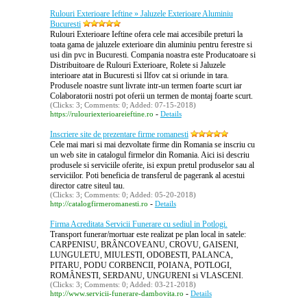
Rulouri Exterioare Ieftine » Jaluzele Exterioare Aluminiu
Bucuresti
Rulouri Exterioare Ieftine ofera cele mai accesibile preturi la
toata gama de jaluzele exterioare din aluminiu pentru ferestre si
usi din pvc in Bucuresti. Compania noastra este Producatoare si
Distribuitoare de Rulouri Exterioare, Rolete si Jaluzele
interioare atat in Bucuresti si Ilfov cat si oriunde in tara.
Produsele noastre sunt livrate intr-un termen foarte scurt iar
Colaboratorii nostri pot oferii un termen de montaj foarte scurt.
(Clicks: 3; Comments: 0; Added: 07-15-2018)
-
https://rulouriexterioareieftine.ro
Details
Inscriere site de prezentare firme romanesti
Cele mai mari si mai dezvoltate firme din Romania se inscriu cu
un web site in catalogul firmelor din Romania. Aici isi descriu
produsele si serviciile oferite, isi expun pretul produselor sau al
serviciilor. Poti beneficia de transferul de pagerank al acestui
director catre siteul tau.
(Clicks: 3; Comments: 0; Added: 05-20-2018)
-
http://catalogfirmeromanesti.ro
Details
Firma Acreditata Servicii Funerare cu sediul in Potlogi.
Transport funerar/mortuar este realizat pe plan local in satele:
CARPENISU, BRÂNCOVEANU, CROVU, GAISENI,
LUNGULETU, MIULESTI, ODOBESTI, PALANCA,
PITARU, PODU CORBENCII, POIANA, POTLOGI,
ROMÂNESTI, SERDANU, UNGURENI si VLASCENI.
(Clicks: 3; Comments: 0; Added: 03-21-2018)
-
http://www.servicii-funerare-dambovita.ro
Details