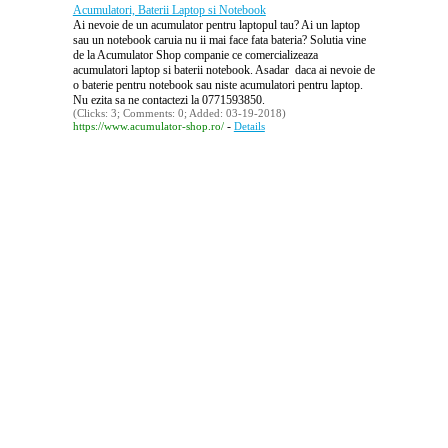
Acumulatori, Baterii Laptop si Notebook
Ai nevoie de un acumulator pentru laptopul tau? Ai un laptop
sau un notebook caruia nu ii mai face fata bateria? Solutia vine
de la Acumulator Shop companie ce comercializeaza
acumulatori laptop si baterii notebook. Asadar daca ai nevoie de
o baterie pentru notebook sau niste acumulatori pentru laptop.
Nu ezita sa ne contactezi la 0771593850.
(Clicks: 3; Comments: 0; Added: 03-19-2018)
-
https://www.acumulator-shop.ro/
Details