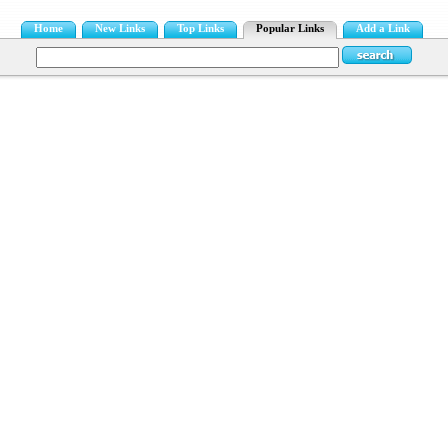
Home
New Links
Top Links
Popular Links
Add a Link