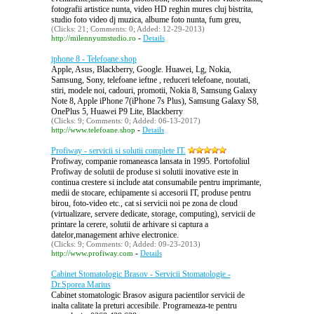
fotografii artistice nunta, video HD reghin mures cluj bistrita,
studio foto video dj muzica, albume foto nunta, fum greu,
(Clicks: 21; Comments: 0; Added: 12-29-2013)
-
http://milennyumstudio.ro
Details
iphone 8 - Telefoane.shop
Apple, Asus, Blackberry, Google. Huawei, Lg, Nokia,
Samsung, Sony, telefoane ieftne , reduceri telefoane, noutati,
stiri, modele noi, cadouri, promotii, Nokia 8, Samsung Galaxy
Note 8, Apple iPhone 7(iPhone 7s Plus), Samsung Galaxy S8,
OnePlus 5, Huawei P9 Lite, Blackberry
(Clicks: 9; Comments: 0; Added: 06-13-2017)
-
http://www.telefoane.shop
Details
Profiway - servicii si solutii complete IT.
Profiway, companie romaneasca lansata in 1995. Portofoliul
Profiway de solutii de produse si solutii inovative este in
continua crestere si include atat consumabile pentru imprimante,
medii de stocare, echipamente si accesorii IT, produse pentru
birou, foto-video etc., cat si servicii noi pe zona de cloud
(virtualizare, servere dedicate, storage, computing), servicii de
printare la cerere, solutii de arhivare si captura a
datelor,management arhive electronice.
(Clicks: 9; Comments: 0; Added: 09-23-2013)
-
http://www.profiway.com
Details
Cabinet Stomatologic Brasov - Servicii Stomatologie -
Dr.Sporea Marius
Cabinet stomatologic Brasov asigura pacientilor servicii de
inalta calitate la preturi accesibile. Programeaza-te pentru