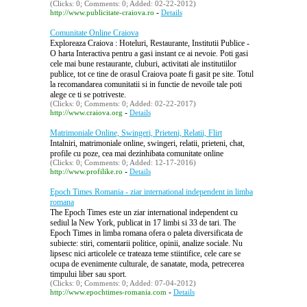
(Clicks: 0; Comments: 0; Added: 02-22-2012)
-
http://www.publicitate-craiova.ro
Details
Comunitate Online Craiova
Exploreaza Craiova : Hoteluri, Restaurante, Institutii Publice -
O harta Interactiva pentru a gasi instant ce ai nevoie. Poti gasi
cele mai bune restaurante, cluburi, activitati ale institutiilor
publice, tot ce tine de orasul Craiova poate fi gasit pe site. Totul
la recomandarea comunitatii si in functie de nevoile tale poti
alege ce ti se potriveste.
(Clicks: 0; Comments: 0; Added: 02-22-2017)
-
http://www.craiova.org
Details
Matrimoniale Online, Swingeri, Prieteni, Relatii, Flirt
Intalniri, matrimoniale online, swingeri, relatii, prieteni, chat,
profile cu poze, cea mai dezinhibata comunitate online
(Clicks: 0; Comments: 0; Added: 12-17-2016)
-
http://www.profilike.ro
Details
Epoch Times Romania - ziar international independent in limba
romana
The Epoch Times este un ziar international independent cu
sediul la New York, publicat in 17 limbi si 33 de tari. The
Epoch Times in limba romana ofera o paleta diversificata de
subiecte: stiri, comentarii politice, opinii, analize sociale. Nu
lipsesc nici articolele ce trateaza teme stiintifice, cele care se
ocupa de evenimente culturale, de sanatate, moda, petrecerea
timpului liber sau sport.
(Clicks: 0; Comments: 0; Added: 07-04-2012)
-
http://www.epochtimes-romania.com
Details