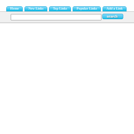
Home
New Links
Top Links
Popular Links
Add a Link