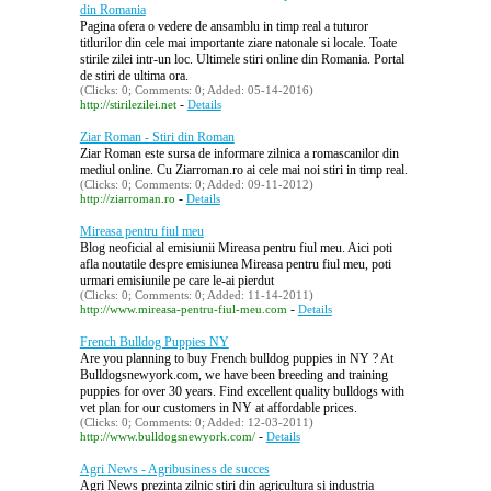
din Romania
Pagina ofera o vedere de ansamblu in timp real a tuturor
titlurilor din cele mai importante ziare natonale si locale. Toate
stirile zilei intr-un loc. Ultimele stiri online din Romania. Portal
de stiri de ultima ora.
(Clicks: 0; Comments: 0; Added: 05-14-2016)
-
http://stirilezilei.net
Details
Ziar Roman - Stiri din Roman
Ziar Roman este sursa de informare zilnica a romascanilor din
mediul online. Cu Ziarroman.ro ai cele mai noi stiri in timp real.
(Clicks: 0; Comments: 0; Added: 09-11-2012)
-
http://ziarroman.ro
Details
Mireasa pentru fiul meu
Blog neoficial al emisiunii Mireasa pentru fiul meu. Aici poti
afla noutatile despre emisiunea Mireasa pentru fiul meu, poti
urmari emisiunile pe care le-ai pierdut
(Clicks: 0; Comments: 0; Added: 11-14-2011)
-
http://www.mireasa-pentru-fiul-meu.com
Details
French Bulldog Puppies NY
Are you planning to buy French bulldog puppies in NY ? At
Bulldogsnewyork.com, we have been breeding and training
puppies for over 30 years. Find excellent quality bulldogs with
vet plan for our customers in NY at affordable prices.
(Clicks: 0; Comments: 0; Added: 12-03-2011)
-
http://www.bulldogsnewyork.com/
Details
Agri News - Agribusiness de succes
Agri News prezinta zilnic stiri din agricultura si industria