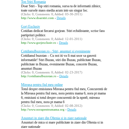
Top Stiri Romania
Doar Stiri - Top stiri romania, sursa ta de informatii zilnice,
toate sursele mass-media acum intr-un singur loc.
(Clicks: 0; Comments: 0; Added: 03-30-2011)
-
http://www.doarstiri.com
Details
Gorj Exclusiv
Cotidian dedicat fiecarui gorjean. Stiri echidistante, scrise fara
partipriuri politice.
(Clicks: 0; Comments: 0; Added: 12-01-2011)
-
http://www.gorjexclusiv.ro
Details
Cotidianulbuzoian.ro - Stiri, anunturi si evenimente
Cotidianul buzoian – Cu noi iti va fi mai usor sa gasesti
informatiile! Stiri Buzau, stiri din Buzau, publicitate Buzau,
publicitate in Buzau, evenimente Buzau, concerte Buzau,
anunturi Buzau
(Clicks: 0; Comments: 0; Added: 02-23-2017)
-
http://cotidianulbuzoian.ro
Details
Mireasa pentru fiul meu online
Totul despre emisiunea Mireasa pentru fiul meu, Concurentii de
la Mireasa pentru fiul meu, nora pentru mama 6, nora pt mama
6, emisiuni si totul despre concurentii de la npm6, mireasa
pentru fiul meu, nora pt mama 6
(Clicks: 0; Comments: 0; Added: 02-08-2012)
-
http://www.norapentrumama.org
Details
Anunturi in ziare din Oltenia si in ziare nationale
Anunturi de mica si mare publicitate in ziare din Oltenia si in
ziare nationale