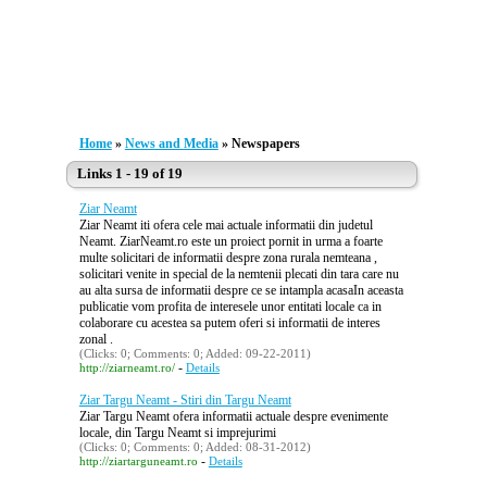
Home
»
News and Media
» Newspapers
Links 1 - 19 of 19
Ziar Neamt
Ziar Neamt iti ofera cele mai actuale informatii din judetul
Neamt. ZiarNeamt.ro este un proiect pornit in urma a foarte
multe solicitari de informatii despre zona rurala nemteana ,
solicitari venite in special de la nemtenii plecati din tara care nu
au alta sursa de informatii despre ce se intampla acasaIn aceasta
publicatie vom profita de interesele unor entitati locale ca in
colaborare cu acestea sa putem oferi si informatii de interes
zonal .
(Clicks: 0; Comments: 0; Added: 09-22-2011)
-
http://ziarneamt.ro/
Details
Ziar Targu Neamt - Stiri din Targu Neamt
Ziar Targu Neamt ofera informatii actuale despre evenimente
locale, din Targu Neamt si imprejurimi
(Clicks: 0; Comments: 0; Added: 08-31-2012)
-
http://ziartarguneamt.ro
Details