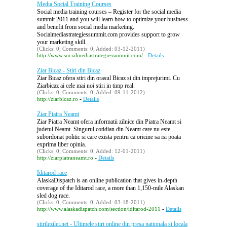
Media Social Training Courses
Social media training courses – Register for the social media
summit 2011 and you will learn how to optimize your business
and benefit from social media marketing.
Socialmediastrategiessummit.com provides support to grow
your marketing skill.
(Clicks: 0; Comments: 0; Added: 03-12-2011)
-
http://www.socialmediastrategiessummit.com/
Details
Ziar Bicaz - Stiri din Bicaz
Ziar Bicaz ofera stiri din orasul Bicaz si din imprejurimi. Cu
Ziarbicaz ai cele mai noi stiri in timp real.
(Clicks: 0; Comments: 0; Added: 09-11-2012)
-
http://ziarbicaz.ro
Details
Ziar Piatra Neamt
Ziar Piatra Neamt ofera informatii zilnice din Piatra Neamt si
judetul Neamt. Singurul cotidian din Neamt care nu este
subordonat politic si care exista pentru ca oricine sa isi poata
exprima liber opinia.
(Clicks: 0; Comments: 0; Added: 12-01-2011)
-
http://ziarpiatraneamt.ro
Details
Iditarod race
AlaskaDispatch is an online publication that gives in-depth
coverage of the Iditarod race, a more than 1,150-mile Alaskan
sled dog race.
(Clicks: 0; Comments: 0; Added: 03-18-2011)
-
http://www.alaskadispatch.com/section/iditarod-2011
Details
stirilezilei.net - Ultimele stiri online din presa nationala si locala