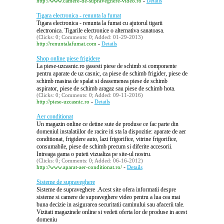
-
http://www.camere-de-supraveghere-video.ro
Details
Tigara electronica - renunta la fumat
Tigara electronica - renunta la fumat cu ajutorul tigarii
electronica. Tigarile electronice o alternativa sanatoasa.
(Clicks: 0; Comments: 0; Added: 01-29-2013)
-
http://renuntalafumat.com
Details
Shop online piese frigidere
La piese-uzcasnic.ro gasesti piese de schimb si componente
pentru aparate de uz casnic, ca piese de schimb frigider, piese de
schimb masina de spalat si deasemenea piese de schimb
aspirator, piese de schimb aragaz sau piese de schimb hota.
(Clicks: 0; Comments: 0; Added: 09-11-2016)
-
http://piese-uzcasnic.ro
Details
Aer conditionat
Un magazin online ce detine sute de produse ce fac parte din
domeniul instalatiilor de racire iti sta la dispozitie: aparate de aer
conditionat, frigidere auto, lazi frigorifice, vitrine frigorifice,
consumabile, piese de schimb precum si diferite accesorii.
Intreaga gama o puteti vizualiza pe site-ul nostru.
(Clicks: 0; Comments: 0; Added: 06-16-2012)
-
http://www.aparat-aer-conditionat.ro/
Details
Sisteme de supraveghere
Sisteme de supraveghere .Acest site ofera informatii despre
sisteme si camere de supraveghere video pentru a lua cea mai
buna decizie in asigurarea securitatii caminului sau afacerii tale.
Vizitati magazinele online si vedeti oferta lor de produse in acest
domeniu