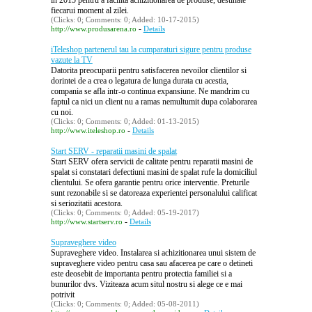
in 2015 pentru a facilita achizitionarea de produse, destinate
fiecarui moment al zilei.
(Clicks: 0; Comments: 0; Added: 10-17-2015)
-
http://www.produsarena.ro
Details
iTeleshop partenerul tau la cumparaturi sigure pentru produse
vazute la TV
Datorita preocuparii pentru satisfacerea nevoilor clientilor si
dorintei de a crea o legatura de lunga durata cu acestia,
compania se afla intr-o continua expansiune. Ne mandrim cu
faptul ca nici un client nu a ramas nemultumit dupa colaborarea
cu noi.
(Clicks: 0; Comments: 0; Added: 01-13-2015)
-
http://www.iteleshop.ro
Details
Start SERV - reparatii masini de spalat
Start SERV ofera servicii de calitate pentru reparatii masini de
spalat si constatari defectiuni masini de spalat rufe la domiciliul
clientului. Se ofera garantie pentru orice interventie. Preturile
sunt rezonabile si se datoreaza experientei personalului calificat
si seriozitatii acestora.
(Clicks: 0; Comments: 0; Added: 05-19-2017)
-
http://www.startserv.ro
Details
Supraveghere video
Supraveghere video. Instalarea si achizitionarea unui sistem de
supraveghere video pentru casa sau afacerea pe care o detineti
este deosebit de importanta pentru protectia familiei si a
bunurilor dvs. Viziteaza acum situl nostru si alege ce e mai
potrivit
(Clicks: 0; Comments: 0; Added: 05-08-2011)