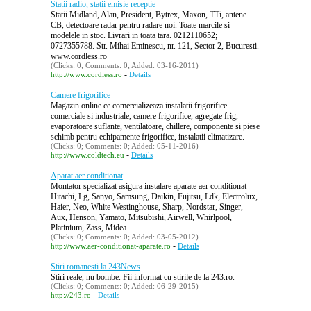
Statii radio, statii emisie receptie
Statii Midland, Alan, President, Bytrex, Maxon, TTi, antene
CB, detectoare radar pentru radare noi. Toate marcile si
modelele in stoc. Livrari in toata tara. 0212110652;
0727355788. Str. Mihai Eminescu, nr. 121, Sector 2, Bucuresti.
www.cordless.ro
(Clicks: 0; Comments: 0; Added: 03-16-2011)
-
http://www.cordless.ro
Details
Camere frigorifice
Magazin online ce comercializeaza instalatii frigorifice
comerciale si industriale, camere frigorifice, agregate frig,
evaporatoare suflante, ventilatoare, chillere, componente si piese
schimb pentru echipamente frigorifice, instalatii climatizare.
(Clicks: 0; Comments: 0; Added: 05-11-2016)
-
http://www.coldtech.eu
Details
Aparat aer conditionat
Montator specializat asigura instalare aparate aer conditionat
Hitachi, Lg, Sanyo, Samsung, Daikin, Fujitsu, Ldk, Electrolux,
Haier, Neo, White Westinghouse, Sharp, Nordstar, Singer,
Aux, Henson, Yamato, Mitsubishi, Airwell, Whirlpool,
Platinium, Zass, Midea.
(Clicks: 0; Comments: 0; Added: 03-05-2012)
-
http://www.aer-conditionat-aparate.ro
Details
Stiri romanesti la 243News
Stiri reale, nu bombe. Fii informat cu stirile de la 243.ro.
(Clicks: 0; Comments: 0; Added: 06-29-2015)
-
http://243.ro
Details