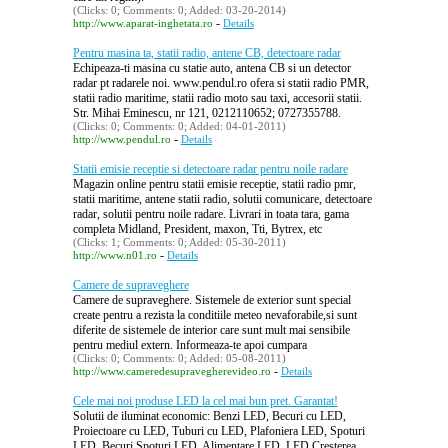
(Clicks: 0; Comments: 0; Added: 03-20-2014)
-
http://www.aparat-inghetata.ro
Details
Pentru masina ta, statii radio, antene CB, detectoare radar
Echipeaza-ti masina cu statie auto, antena CB si un detector
radar pt radarele noi. www.pendul.ro ofera si statii radio PMR,
statii radio maritime, statii radio moto sau taxi, accesorii statii.
Str. Mihai Eminescu, nr 121, 0212110652; 0727355788.
(Clicks: 0; Comments: 0; Added: 04-01-2011)
-
http://www.pendul.ro
Details
Statii emisie receptie si detectoare radar pentru noile radare
Magazin online pentru statii emisie receptie, statii radio pmr,
statii maritime, antene statii radio, solutii comunicare, detectoare
radar, solutii pentru noile radare. Livrari in toata tara, gama
completa Midland, President, maxon, Tti, Bytrex, etc
(Clicks: 1; Comments: 0; Added: 05-30-2011)
-
http://www.n01.ro
Details
Camere de supraveghere
Camere de supraveghere. Sistemele de exterior sunt special
create pentru a rezista la conditiile meteo nevaforabile,si sunt
diferite de sistemele de interior care sunt mult mai sensibile
pentru mediul extern. Informeaza-te apoi cumpara
(Clicks: 0; Comments: 0; Added: 05-08-2011)
-
http://www.cameredesupravegherevideo.ro
Details
Cele mai noi produse LED la cel mai bun pret. Garantat!
Solutii de iluminat economic: Benzi LED, Becuri cu LED,
Proiectoare cu LED, Tuburi cu LED, Plafoniera LED, Spoturi
LED, Becuri Spoturi LED, Alimentare LED, LED Cresterea