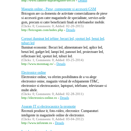
-
http://www.camere-supraveghere-dvr.ro
Details
Magazin online - Piese, componente si accesorii GSM
Bricogsm are ca domeniu de activitate comercializarea de piese
si accesorii gsm catre magazinele de specialitate, service-urile
gsm, precum si catre beneficiarii finali ai telefoanelor mobile.
(Clicks: 0; Comments: 0; Added: 02-20-2015)
-
http://bricogsm.com/index.php
Details
Corpuri iluminat led ieftine: becuri led, spoturi led, benzi led,
tuburi led
Iluminat economic: Becuri led, alimentatoare led, aplice led,
benzi led, gadget led, lampi led, panouri led, proiectoare led,
reflectoare led, spoturi led, tuburi led.
(Clicks: 1; Comments: 0; Added: 03-25-2014)
-
http://www.monmag.ro/
Details
Electronice online
Electronice online, va oferim posibilitatea de a va alege
electronice onine, magazin virtual de echipamente IT&C,
electronice si electrocasnice, laptopuri, telefoane, televizoare si
multe altele.
(Clicks: 0; Comments: 0; Added: 02-28-2011)
-
http://electronics-online.ro
Details
Aparate IT si electrocasnice la promotie
Recenzii produse it, foto-video, elecronice. Cumparaturi
inteligente in magazinele online de electronice.
(Clicks: 0; Comments: 0; Added: 03-04-2012)
-
http://www.infoteste.ro
Details