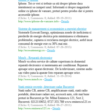
Iphone. Tot ce vrei si trebuie sa stii despre iphone daca
intentionezi sa cumperi unul. Informatii si despre magazinele
online cu iphone de vanzare, preturi pentru produs dar si pentru
accesoriile iphone.
(Clicks: 1; Comments: 0; Added: 09-19-2011)
-
http://www.iphone-de-vanzare.info
Details
Sisteme de management si economisire a energiei electrice
Sistemele Ecowatt Energy, optimizeaza zonele de ineficienta si
pierderile de energie electrica prin minimizarea si eliminarea
problemelor, captarea si reciclarea energiei electrice, astfel incat
consumul de energie este cu 30% mai mic.
(Clicks: 3; Comments: 0; Added: 07-26-2015)
-
http://ecowattenergy.ro
Details
Mmcb - Reparatii electronice
Mmcb va ofera service de calitate superioara in domeniul
reparatii electronice si mentenanta aer conditionat. Reparam
aproape orice aparat electronic. De la televizoare, sisteme audio
sau video pana la aparate foto reparam aproape orice.
(Clicks: 0; Comments: 0; Added: 11-19-2014)
-
http://www.mmcb.ro
Details
Statii emisie receptie, detectoare radar Bucuresti
Statii radio CB, antene CB, amplificatoare statii, statii radio
portabile, detectoare radare noi, accesorii auto, cele mai bune
preturi in Bucuresti pe Str. Mihai Eminescu 121, Sect 2,
Bucuresti. 0212110652; 0727.355.788 www.eminescu121.ro
(Clicks: 0; Comments: 0; Added: 06-27-2011)
-
http://www.eminescu121.ro
Details