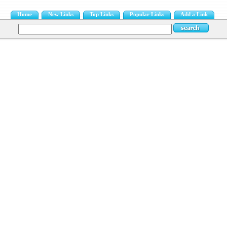
Home
New Links
Top Links
Popular Links
Add a Link