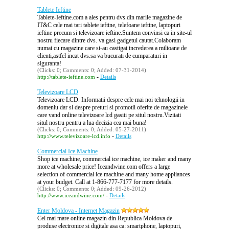
Tablete Ieftine
Tablete-Ieftine.com a ales pentru dvs.din marile magazine de
IT&C cele mai tari tablete ieftine, telefoane ieftine, laptopuri
ieftine precum si televizoare ieftine.Suntem convinsi ca in site-ul
nostru fiecare dintre dvs. va gasi gadgetul cautat.Colaboram
numai cu magazine care si-au castigat increderea a milioane de
clienti,astfel incat dvs.sa va bucurati de cumparaturi in
siguranta!
(Clicks: 0; Comments: 0; Added: 07-31-2014)
-
http://tablete-ieftine.com
Details
Televizoare LCD
Televizoare LCD. Informatii despre cele mai noi tehnologii in
domeniu dar si despre preturi si promotii oferite de magazinele
care vand online televizoare lcd gasiti pe situl nostru.Vizitati
situl nostru pentru a lua decizia cea mai buna!
(Clicks: 0; Comments: 0; Added: 05-27-2011)
-
http://www.televizoare-lcd.info
Details
Commercial Ice Machine
Shop ice machine, commercial ice machine, ice maker and many
more at wholesale price! Iceandwine.com offers a large
selection of commercial ice machine and many home appliances
at your budget. Call at 1-866-777-7177 for more details.
(Clicks: 0; Comments: 0; Added: 09-26-2012)
-
http://www.iceandwine.com/
Details
Enter Moldova - Internet Magazin
Cel mai mare online magazin din Republica Moldova de
produse electronice si digitale asa ca: smartphone, laptopuri,