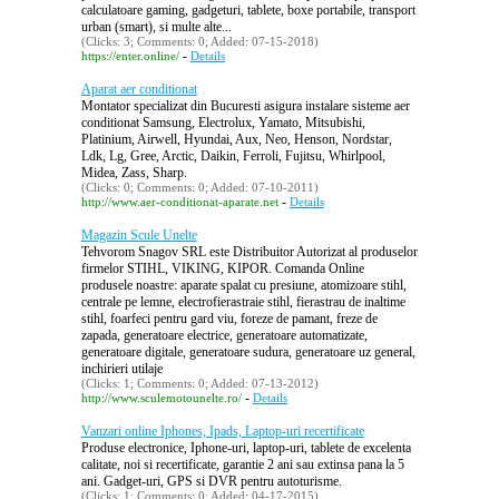
calculatoare gaming, gadgeturi, tablete, boxe portabile, transport
urban (smart), si multe alte...
(Clicks: 3; Comments: 0; Added: 07-15-2018)
-
https://enter.online/
Details
Aparat aer conditionat
Montator specializat din Bucuresti asigura instalare sisteme aer
conditionat Samsung, Electrolux, Yamato, Mitsubishi,
Platinium, Airwell, Hyundai, Aux, Neo, Henson, Nordstar,
Ldk, Lg, Gree, Arctic, Daikin, Ferroli, Fujitsu, Whirlpool,
Midea, Zass, Sharp.
(Clicks: 0; Comments: 0; Added: 07-10-2011)
-
http://www.aer-conditionat-aparate.net
Details
Magazin Scule Unelte
Tehvorom Snagov SRL este Distribuitor Autorizat al produselor
firmelor STIHL, VIKING, KIPOR. Comanda Online
produsele noastre: aparate spalat cu presiune, atomizoare stihl,
centrale pe lemne, electrofierastraie stihl, fierastrau de inaltime
stihl, foarfeci pentru gard viu, foreze de pamant, freze de
zapada, generatoare electrice, generatoare automatizate,
generatoare digitale, generatoare sudura, generatoare uz general,
inchirieri utilaje
(Clicks: 1; Comments: 0; Added: 07-13-2012)
-
http://www.sculemotounelte.ro/
Details
Vanzari online Iphones, Ipads, Laptop-uri recertificate
Produse electronice, Iphone-uri, laptop-uri, tablete de excelenta
calitate, noi si recertificate, garantie 2 ani sau extinsa pana la 5
ani. Gadget-uri, GPS si DVR pentru autoturisme.
(Clicks: 1; Comments: 0; Added: 04-17-2015)