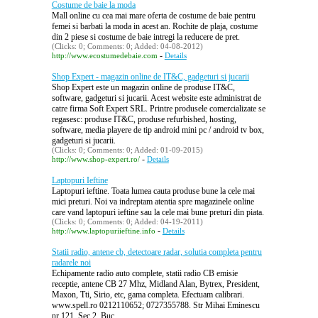
Costume de baie la moda
Mall online cu cea mai mare oferta de costume de baie pentru
femei si barbati la moda in acest an. Rochite de plaja, costume
din 2 piese si costume de baie intregi la reducere de pret.
(Clicks: 0; Comments: 0; Added: 04-08-2012)
-
http://www.ecostumedebaie.com
Details
Shop Expert - magazin online de IT&C, gadgeturi si jucarii
Shop Expert este un magazin online de produse IT&C,
software, gadgeturi si jucarii. Acest website este administrat de
catre firma Soft Expert SRL. Printre produsele comercializate se
regasesc: produse IT&C, produse refurbished, hosting,
software, media playere de tip android mini pc / android tv box,
gadgeturi si jucarii.
(Clicks: 0; Comments: 0; Added: 01-09-2015)
-
http://www.shop-expert.ro/
Details
Laptopuri Ieftine
Laptopuri ieftine. Toata lumea cauta produse bune la cele mai
mici preturi. Noi va indreptam atentia spre magazinele online
care vand laptopuri ieftine sau la cele mai bune preturi din piata.
(Clicks: 0; Comments: 0; Added: 04-19-2011)
-
http://www.laptopuriieftine.info
Details
Statii radio, antene cb, detectoare radar, solutia completa pentru
radarele noi
Echipamente radio auto complete, statii radio CB emisie
receptie, antene CB 27 Mhz, Midland Alan, Bytrex, President,
Maxon, Tti, Sirio, etc, gama completa. Efectuam calibrari.
www.spell.ro 0212110652; 0727355788. Str Mihai Eminescu
nr 121, Sec 2, Buc