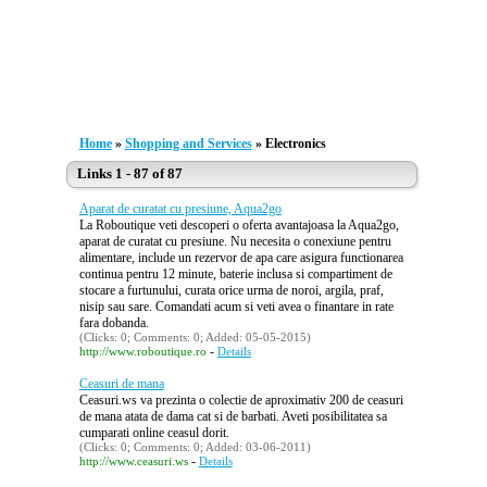
Home
»
Shopping and Services
» Electronics
Links 1 - 87 of 87
Aparat de curatat cu presiune, Aqua2go
La Roboutique veti descoperi o oferta avantajoasa la Aqua2go,
aparat de curatat cu presiune. Nu necesita o conexiune pentru
alimentare, include un rezervor de apa care asigura functionarea
continua pentru 12 minute, baterie inclusa si compartiment de
stocare a furtunului, curata orice urma de noroi, argila, praf,
nisip sau sare. Comandati acum si veti avea o finantare in rate
fara dobanda.
(Clicks: 0; Comments: 0; Added: 05-05-2015)
-
http://www.roboutique.ro
Details
Ceasuri de mana
Ceasuri.ws va prezinta o colectie de aproximativ 200 de ceasuri
de mana atata de dama cat si de barbati. Aveti posibilitatea sa
cumparati online ceasul dorit.
(Clicks: 0; Comments: 0; Added: 03-06-2011)
-
http://www.ceasuri.ws
Details