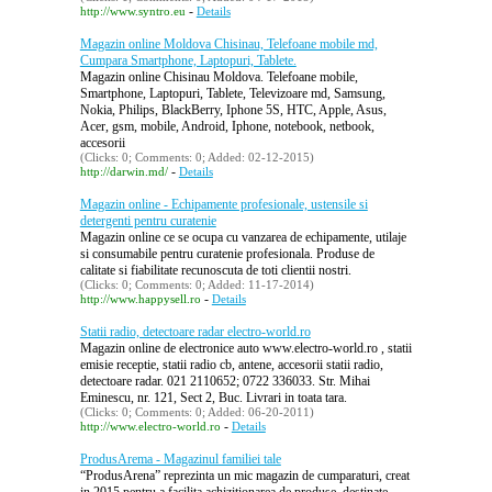
-
http://www.syntro.eu
Details
Magazin online Moldova Chisinau, Telefoane mobile md,
Cumpara Smartphone, Laptopuri, Tablete.
Magazin online Chisinau Moldova. Telefoane mobile,
Smartphone, Laptopuri, Tablete, Televizoare md, Samsung,
Nokia, Philips, BlackBerry, Iphone 5S, HTC, Apple, Asus,
Acer, gsm, mobile, Android, Iphone, notebook, netbook,
accesorii
(Clicks: 0; Comments: 0; Added: 02-12-2015)
-
http://darwin.md/
Details
Magazin online - Echipamente profesionale, ustensile si
detergenti pentru curatenie
Magazin online ce se ocupa cu vanzarea de echipamente, utilaje
si consumabile pentru curatenie profesionala. Produse de
calitate si fiabilitate recunoscuta de toti clientii nostri.
(Clicks: 0; Comments: 0; Added: 11-17-2014)
-
http://www.happysell.ro
Details
Statii radio, detectoare radar electro-world.ro
Magazin online de electronice auto www.electro-world.ro , statii
emisie receptie, statii radio cb, antene, accesorii statii radio,
detectoare radar. 021 2110652; 0722 336033. Str. Mihai
Eminescu, nr. 121, Sect 2, Buc. Livrari in toata tara.
(Clicks: 0; Comments: 0; Added: 06-20-2011)
-
http://www.electro-world.ro
Details
ProdusArema - Magazinul familiei tale
“ProdusArena” reprezinta un mic magazin de cumparaturi, creat