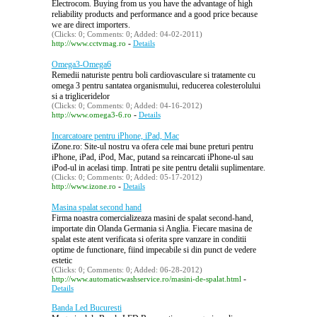
Electrocom. Buying from us you have the advantage of high
reliability products and performance and a good price because
we are direct importers.
(Clicks: 0; Comments: 0; Added: 04-02-2011)
-
http://www.cctvmag.ro
Details
Omega3-Omega6
Remedii naturiste pentru boli cardiovasculare si tratamente cu
omega 3 pentru santatea organismului, reducerea colesterolului
si a trigliceridelor
(Clicks: 0; Comments: 0; Added: 04-16-2012)
-
http://www.omega3-6.ro
Details
Incarcatoare pentru iPhone, iPad, Mac
iZone.ro: Site-ul nostru va ofera cele mai bune preturi pentru
iPhone, iPad, iPod, Mac, putand sa reincarcati iPhone-ul sau
iPod-ul in acelasi timp. Intrati pe site pentru detalii suplimentare.
(Clicks: 0; Comments: 0; Added: 05-17-2012)
-
http://www.izone.ro
Details
Masina spalat second hand
Firma noastra comercializeaza masini de spalat second-hand,
importate din Olanda Germania si Anglia. Fiecare masina de
spalat este atent verificata si oferita spre vanzare in conditii
optime de functionare, fiind impecabile si din punct de vedere
estetic
(Clicks: 0; Comments: 0; Added: 06-28-2012)
-
http://www.automaticwashservice.ro/masini-de-spalat.html
Details
Banda Led Bucuresti