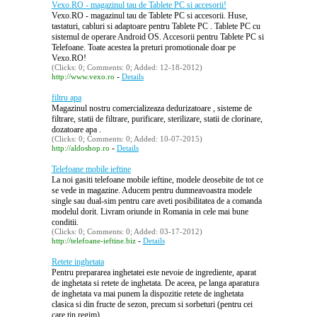
Vexo.RO - magazinul tau de Tablete PC si accesorii!
Vexo.RO - magazinul tau de Tablete PC si accesorii. Huse,
tastaturi, cabluri si adaptoare pentru Tablete PC . Tablete PC cu
sistemul de operare Android OS. Accesorii pentru Tablete PC si
Telefoane. Toate acestea la preturi promotionale doar pe
Vexo.RO!
(Clicks: 0; Comments: 0; Added: 12-18-2012)
-
http://www.vexo.ro
Details
filtru apa
Magazinul nostru comercializeaza dedurizatoare , sisteme de
filtrare, statii de filtrare, purificare, sterilizare, statii de clorinare,
dozatoare apa .
(Clicks: 0; Comments: 0; Added: 10-07-2015)
-
http://aldoshop.ro
Details
Telefoane mobile ieftine
La noi gasiti telefoane mobile ieftine, modele deosebite de tot ce
se vede in magazine. Aducem pentru dumneavoastra modele
single sau dual-sim pentru care aveti posibilitatea de a comanda
modelul dorit. Livram oriunde in Romania in cele mai bune
conditii.
(Clicks: 0; Comments: 0; Added: 03-17-2012)
-
http://telefoane-ieftine.biz
Details
Retete inghetata
Pentru prepararea inghetatei este nevoie de ingrediente, aparat
de inghetata si retete de inghetata. De aceea, pe langa aparatura
de inghetata va mai punem la dispozitie retete de inghetata
clasica si din fructe de sezon, precum si sorbeturi (pentru cei
care tin regim).