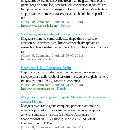
Magazinul de Banda LED Bucuresti - un magazin online cu o
gama larga de benzi led, accesorii led, connectori si controllere
led, puse la vanzare prin magazinul nostru online . Va asteptam
sa profitati de ofertele noastre speciale de banda led si profile
led.
(Clicks: 0; Comments: 0; Added: 05-13-2016)
-
https://www.banda-led.com
Details
Statii radio, antene statii radio, accesorii statii radio
Magazin online ce comercializeaza dispozitive medicale,
electronice, electrocasnice. Importator exclusiv aparate de
aerosoli si tensiometre marca Scian. Distributie si livrari in toata
tara
(Clicks: 0; Comments: 0; Added: 06-07-2011)
-
http://www.feo.ro
Details
Receptoare HD si Receptoare Satelit
Importator si distribuitor de echipamente de transmisie si
receptie prin satelit, cablu si terestru - receptoare digitale, antene
tv, lnb-uri, statii CATV, cabluri si conectica.
(Clicks: 0; Comments: 0; Added: 09-25-2016)
-
http://www.receptoare.ro
Details
Magazin statii radio gama completa. Statii radio CB, antene si
accesorii ieftine
Magazin statii radio gama completa, pachete statii radio si
antena la promotie. Toate marcile de statii emisie receptie si
antene. Statii auto si antene CB ieftine. Antiradare.
www.roboost.ro 0212110652; 0727355788. St Mihai
Eminescu, nr 121, Buc
(Clicks: 0; Comments: 0; Added: 04-12-2011)