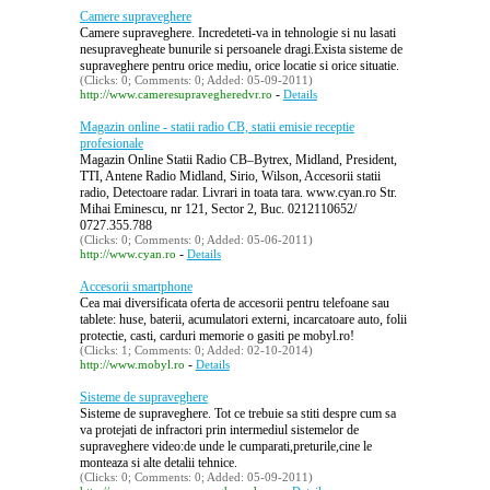
Camere supraveghere
Camere supraveghere. Incredeteti-va in tehnologie si nu lasati
nesupravegheate bunurile si persoanele dragi.Exista sisteme de
supraveghere pentru orice mediu, orice locatie si orice situatie.
(Clicks: 0; Comments: 0; Added: 05-09-2011)
-
http://www.cameresupravegheredvr.ro
Details
Magazin online - statii radio CB, statii emisie receptie
profesionale
Magazin Online Statii Radio CB–Bytrex, Midland, President,
TTI, Antene Radio Midland, Sirio, Wilson, Accesorii statii
radio, Detectoare radar. Livrari in toata tara. www.cyan.ro Str.
Mihai Eminescu, nr 121, Sector 2, Buc. 0212110652/
0727.355.788
(Clicks: 0; Comments: 0; Added: 05-06-2011)
-
http://www.cyan.ro
Details
Accesorii smartphone
Cea mai diversificata oferta de accesorii pentru telefoane sau
tablete: huse, baterii, acumulatori externi, incarcatoare auto, folii
protectie, casti, carduri memorie o gasiti pe mobyl.ro!
(Clicks: 1; Comments: 0; Added: 02-10-2014)
-
http://www.mobyl.ro
Details
Sisteme de supraveghere
Sisteme de supraveghere. Tot ce trebuie sa stiti despre cum sa
va protejati de infractori prin intermediul sistemelor de
supraveghere video:de unde le cumparati,preturile,cine le
monteaza si alte detalii tehnice.
(Clicks: 0; Comments: 0; Added: 05-09-2011)