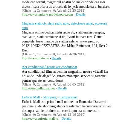
modeleze corpul, magazinul nostru online cuprinde cea mai
diversificata oferta de articole de lenjerie modelatoare, burtiere.
(Clicks: 1; Comments: 0; Added: 03-25-2012)
-
http://www.lenjerie-modelatoare.com
Details
Magazin statii cb, statii radio auto, detectoare radar, accesorii
auto
Magazin online dedicat statii radio cb, statii emisie receptie,
statii auto, statii camioane si tir, livrari in toata tara. Gama
completa, toate marcile de statiisi antene. www.pretu.ro
0212110652; 0727355788. Str. Mihai Eminescu, 121, Sect 2,
Buc
(Clicks: 1; Comments: 0; Added: 04-28-2011)
-
http://www.pretu.ro
Details
Aer conditionat Aparate aer conditionat
Aer conditionat! Bine ai venit in magazinul nostru virtual! La
noi ai de unde alege! Asiguram montajut, service si garantie
pentru aparate aer conditionat
(Clicks: 0; Comments: 0; Added: 06-05-2012)
-
http://aerconditionat.net
Details
Euforia Mall - Shopping - Cumparaturi
Euforia Mall este primul mall online din Romania. Daca esti
pasionat(a) de shopping atunci te asteptam la cumparaturi si vei
descoperi zilnic produse noi care iti pot starni interesul.
(Clicks: 0; Comments: 0; Added: 12-16-2010)
-
http://www.euforia-mall.ro
Details