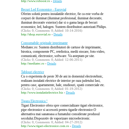
-
http://www.roboost.ro
Details
Becuri Led Economice - Eurovial
Oferim solutii pentru instalatiile electrice, fie ca este vorba de
corpuri de iluminat (iluminat profesional, iluminat decorativ,
iluminat decorativ exterior) dar si o gama larga de becuri
economice, led, halogen. Suntem distribuitori autorizati Philips.
(Clicks: 0; Comments: 0; Added: 10-14-2016)
-
http://shop.eurovial.ro
Details
Consumabile originale imprimante
Mediatec.ro: Suntem distribiutori de cartuse de imprimante,
birotica, componente PC, retelistica, medii stocare, foto-video,
comunicatii, electronice, software. Va asteptam pe site.
(Clicks: 0; Comments: 0; Added: 12-06-2011)
-
http://mediatec.ro
Details
Tablouri electrice
Cu o experienta de peste 30 de ani in domeniul electrotehnic,
realizam instalatii electrice de interior pe raza judetului Iasi,
pentru case, apartamente, hale, studiouri, spatii comerciale etc.
(Clicks: 0; Comments: 0; Added: 01-19-2012)
-
http://www.instalatiielectrice.biz
Details
Tigara Electronica !
Tigari Electronice ofera spre comercializare tigari electronice,
pipe electronice si accesorii pentru tigarile electronice.O
alternativa mai sanatoasa a fumatului considerate produsul
secolului.Dispozotiv de vaporizare microelectronic.
(Clicks: 0; Comments: 0; Added: 04-27-2012)
-
http://www.tigari-electronice.com.ro
Details