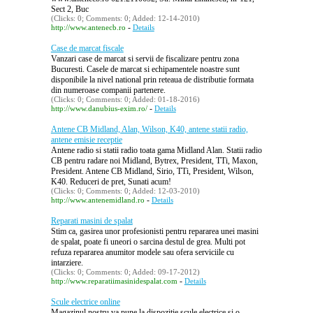
Sect 2, Buc
(Clicks: 0; Comments: 0; Added: 12-14-2010)
-
http://www.antenecb.ro
Details
Case de marcat fiscale
Vanzari case de marcat si servii de fiscalizare pentru zona
Bucuresti. Casele de marcat si echipamentele noastre sunt
disponibile la nivel national prin reteaua de distributie formata
din numeroase companii partenere.
(Clicks: 0; Comments: 0; Added: 01-18-2016)
-
http://www.danubius-exim.ro/
Details
Antene CB Midland, Alan, Wilson, K40, antene statii radio,
antene emisie receptie
Antene radio si statii radio toata gama Midland Alan. Statii radio
CB pentru radare noi Midland, Bytrex, President, TTi, Maxon,
President. Antene CB Midland, Sirio, TTi, President, Wilson,
K40. Reduceri de pret, Sunati acum!
(Clicks: 0; Comments: 0; Added: 12-03-2010)
-
http://www.antenemidland.ro
Details
Reparati masini de spalat
Stim ca, gasirea unor profesionisti pentru repararea unei masini
de spalat, poate fi uneori o sarcina destul de grea. Multi pot
refuza repararea anumitor modele sau ofera serviciile cu
intarziere.
(Clicks: 0; Comments: 0; Added: 09-17-2012)
-
http://www.reparatiimasinidespalat.com
Details
Scule electrice online
Magazinul nostru va pune la dispozitie scule electrice si o