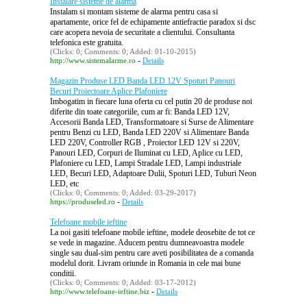
Instalare sisteme de alarma
Instalam si montam sisteme de alarma pentru casa si
apartamente, orice fel de echipamente antiefractie paradox si dsc
care acopera nevoia de securitate a clientului. Consultanta
telefonica este gratuita.
(Clicks: 0; Comments: 0; Added: 01-10-2015)
-
http://www.sistemalarme.ro
Details
Magazin Produse LED Banda LED 12V Spoturi Panouri
Becuri Proiectoare Aplice Plafoniere
Imbogatim in fiecare luna oferta cu cel putin 20 de produse noi
diferite din toate categoriile, cum ar fi: Banda LED 12V,
Accesorii Banda LED, Transformatoare si Surse de Alimentare
pentru Benzi cu LED, Banda LED 220V si Alimentare Banda
LED 220V, Controller RGB , Proiector LED 12V si 220V,
Panouri LED, Corpuri de Iluminat cu LED, Aplice cu LED,
Plafoniere cu LED, Lampi Stradale LED, Lampi industriale
LED, Becuri LED, Adaptoare Dulii, Spoturi LED, Tuburi Neon
LED, etc
(Clicks: 0; Comments: 0; Added: 03-29-2017)
-
https://produseled.ro
Details
Telefoane mobile ieftine
La noi gasiti telefoane mobile ieftine, modele deosebite de tot ce
se vede in magazine. Aducem pentru dumneavoastra modele
single sau dual-sim pentru care aveti posibilitatea de a comanda
modelul dorit. Livram oriunde in Romania in cele mai bune
conditii.
(Clicks: 0; Comments: 0; Added: 03-17-2012)
-
http://www.telefoane-ieftine.biz
Details