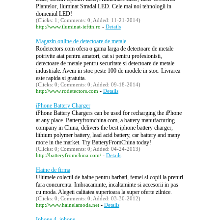
Plantelor, Iluminat Stradal LED. Cele mai noi tehnologii in
domeniul LED!
(Clicks: 1; Comments: 0; Added: 11-21-2014)
-
http://www.iluminat-ieftin.ro
Details
Magazin online de detectoare de metale
Rodetectors.com ofera o gama larga de detectoare de metale
potrivite atat pentru amatori, cat si pentru profesionisti,
detectoare de metale pentru securitate si detectoare de metale
industriale. Avem in stoc peste 100 de modele in stoc. Livrarea
este rapida si gratuita.
(Clicks: 0; Comments: 0; Added: 09-18-2014)
-
http://www.rodetectors.com
Details
iPhone Battery Charger
iPhone Battery Chargers can be used for recharging the iPhone
at any place. Batteryfromchina.com, a battery manufacturing
company in China, delivers the best iphone battery charger,
lithium polymer battery, lead acid battery, car battery and many
more in the market. Try BatteryFromChina today!
(Clicks: 0; Comments: 0; Added: 04-24-2013)
-
http://batteryfromchina.com/
Details
Haine de firma
Ultimele colectii de haine pentru barbati, femei si copii la preturi
fara concurenta. Imbracaminte, incaltaminte si accesorii in pas
cu moda. Alegeti calitatea superioara la super oferte zilnice.
(Clicks: 0; Comments: 0; Added: 03-30-2012)
-
http://www.hainelamoda.net
Details
Iphone 4, iphone