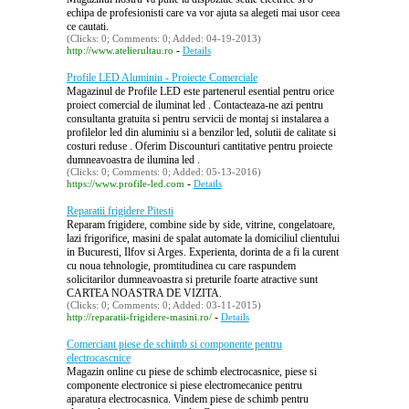
echipa de profesionisti care va vor ajuta sa alegeti mai usor ceea
ce cautati.
(Clicks: 0; Comments: 0; Added: 04-19-2013)
-
http://www.atelierultau.ro
Details
Profile LED Aluminiu - Proiecte Comerciale
Magazinul de Profile LED este partenerul esential pentru orice
proiect comercial de iluminat led . Contacteaza-ne azi pentru
consultanta gratuita si pentru servicii de montaj si instalarea a
profilelor led din aluminiu si a benzilor led, solutii de calitate si
costuri reduse . Oferim Discounturi cantitative pentru proiecte
dumneavoastra de ilumina led .
(Clicks: 0; Comments: 0; Added: 05-13-2016)
-
https://www.profile-led.com
Details
Reparatii frigidere Pitesti
Reparam frigidere, combine side by side, vitrine, congelatoare,
lazi frigorifice, masini de spalat automate la domiciliul clientului
in Bucuresti, Ilfov si Arges. Experienta, dorinta de a fi la curent
cu noua tehnologie, promtitudinea cu care raspundem
solicitarilor dumneavoastra si preturile foarte atractive sunt
CARTEA NOASTRA DE VIZITA.
(Clicks: 0; Comments: 0; Added: 03-11-2015)
-
http://reparatii-frigidere-masini.ro/
Details
Comerciant piese de schimb si componente pentru
electrocascnice
Magazin online cu piese de schimb electrocasnice, piese si
componente electronice si piese electromecanice pentru
aparatura electrocasnica. Vindem piese de schimb pentru