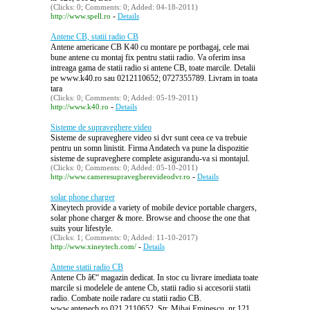
(Clicks: 0; Comments: 0; Added: 04-18-2011)
-
http://www.spell.ro
Details
Antene CB, statii radio CB
Antene americane CB K40 cu montare pe portbagaj, cele mai
bune antene cu montaj fix pentru statii radio. Va oferim insa
intreaga gama de statii radio si antene CB, toate marcile. Detalii
pe www.k40.ro sau 0212110652; 0727355789. Livram in toata
tara
(Clicks: 0; Comments: 0; Added: 05-19-2011)
-
http://www.k40.ro
Details
Sisteme de supraveghere video
Sisteme de supraveghere video si dvr sunt ceea ce va trebuie
pentru un somn linistit. Firma Andatech va pune la dispozitie
sisteme de supraveghere complete asigurandu-va si montajul.
(Clicks: 0; Comments: 0; Added: 05-10-2011)
-
http://www.cameresupravegherevideodvr.ro
Details
solar phone charger
Xineytech provide a variety of mobile device portable chargers,
solar phone charger & more. Browse and choose the one that
suits your lifestyle.
(Clicks: 1; Comments: 0; Added: 11-10-2017)
-
http://www.xineytech.com/
Details
Antene statii radio CB
Antene Cb â€“ magazin dedicat. In stoc cu livrare imediata toate
marcile si modelele de antene Cb, statii radio si accesorii statii
radio. Combate noile radare cu statii radio CB.
www.antenecb.ro 021.2110652, Str. Mihai Eminescu, nr 121,