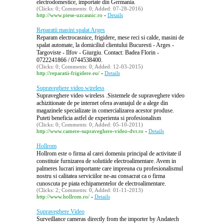
electrodomestice, importate din Germania.
(Clicks: 0; Comments: 0; Added: 07-28-2016)
-
http://www.piese-uzcasnic.ro
Details
Reparatii masini spalat Arges
Reparam electrocasnice, frigidere, mese reci si calde, masini de
spalat automate, la domiciliul clientului Bucuresti - Arges -
Targoviste - Ilfov - Giurgiu. Contact: Badea Florin -
0722241866 / 0744538400.
(Clicks: 0; Comments: 0; Added: 12-03-2015)
-
http://reparatii-frigidere.eu/
Details
Supraveghere video wireless
Supraveghere video wireless .Sistemele de supraveghere video
achizitionate de pe internet ofera avantajul de a alege din
magazinele specializate in comercializarea acestor produse.
Puteti beneficia astfel de experienta si profesionalism
(Clicks: 0; Comments: 0; Added: 05-10-2011)
-
http://www.camere-supraveghere-video-dvr.ro
Details
Hollrom
Hollrom este o firma al carei domeniu principal de activitate il
constituie furnizarea de solutiide electroalimentare. Avem in
palmeres lucrari importante care impreuna cu profesionalismul
nostru si calitatea serviciilor ne-au consacrat ca o firma
cunoscuta pe piata echipamentelor de electroalimentare.
(Clicks: 2; Comments: 0; Added: 01-11-2013)
-
http://www.hollrom.ro/
Details
Supraveghere Video
Surveillance cameras directly from the importer by Andatech