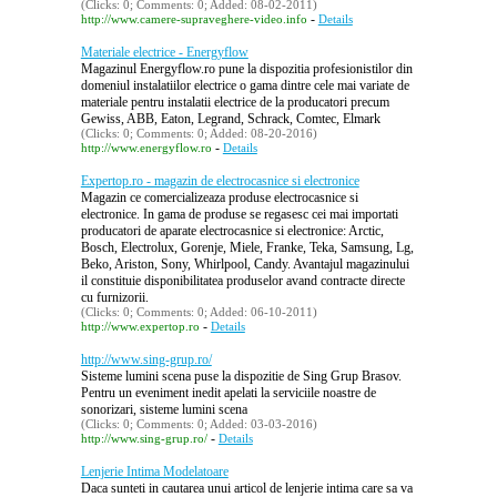
(Clicks: 0; Comments: 0; Added: 08-02-2011)
-
http://www.camere-supraveghere-video.info
Details
Materiale electrice - Energyflow
Magazinul Energyflow.ro pune la dispozitia profesionistilor din
domeniul instalatiilor electrice o gama dintre cele mai variate de
materiale pentru instalatii electrice de la producatori precum
Gewiss, ABB, Eaton, Legrand, Schrack, Comtec, Elmark
(Clicks: 0; Comments: 0; Added: 08-20-2016)
-
http://www.energyflow.ro
Details
Expertop.ro - magazin de electrocasnice si electronice
Magazin ce comercializeaza produse electrocasnice si
electronice. In gama de produse se regasesc cei mai importati
producatori de aparate electrocasnice si electronice: Arctic,
Bosch, Electrolux, Gorenje, Miele, Franke, Teka, Samsung, Lg,
Beko, Ariston, Sony, Whirlpool, Candy. Avantajul magazinului
il constituie disponibilitatea produselor avand contracte directe
cu furnizorii.
(Clicks: 0; Comments: 0; Added: 06-10-2011)
-
http://www.expertop.ro
Details
http://www.sing-grup.ro/
Sisteme lumini scena puse la dispozitie de Sing Grup Brasov.
Pentru un eveniment inedit apelati la serviciile noastre de
sonorizari, sisteme lumini scena
(Clicks: 0; Comments: 0; Added: 03-03-2016)
-
http://www.sing-grup.ro/
Details
Lenjerie Intima Modelatoare
Daca sunteti in cautarea unui articol de lenjerie intima care sa va